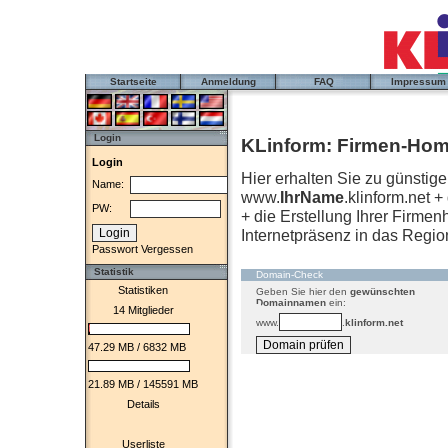
Startseite
Anmeldung
FAQ
Impressum
Login
KLinform: Firmen-Hom
Login
Hier erhalten Sie zu günstig
Name:
www.
IhrName
.klinform.net 
PW:
+ die Erstellung Ihrer Firmen
Internetpräsenz in das Regio
Passwort Vergessen
Statistik
Domain-Check
Statistiken
Geben Sie hier den
gewünschten
Domainnamen
ein:
14 Mitglieder
www.
.
klinform.net
47.29 MB / 6832 MB
21.89 MB / 145591 MB
Details
Userliste